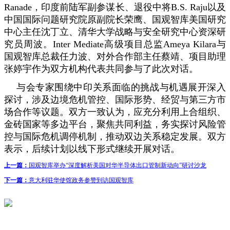
Ranade，印度前陆军副参谋长、退役中将B.S. Raju以及
中国国际问题研究院原副院长荣鹰、国观智库美国研究
中心主任沈丁立、清华大学战略与安全研究中心资深研
究员周波。Inter Mediate高级项目总监Ameya Kilara与
国观智库总裁任力波、对外合作部主任蔡靖、项目助理
张婷宇作为双方机构代表共同参与了此次对话。
与会专家围绕中印关系面临的挑战与机遇展开深入
探讨，涉及边境危机管控、国际形势、经贸与第三方市
场合作等议题。双方一致认为，应充分利用上合组织、
金砖国家等多边平台，聚焦共同利益，务实探讨风险管
控与国际危机调停机制，推动双边关系稳定发展。双方
表示，后续计划以线下形式继续开展对话。
上一篇：
国观智库举办“深度解析美国对华半导体出口管制新动向”研讨沙龙
下一篇：
意大利驻华使馆政务参赞到访国观智库
联系我们