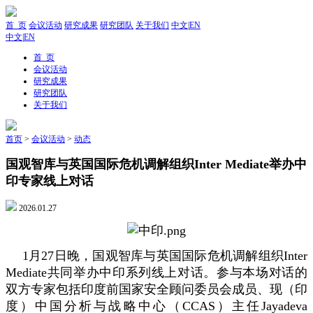
首 页
会议活动
研究成果
研究团队
关于我们
中文
|
EN
中文
|
EN
首 页
会议活动
研究成果
研究团队
关于我们
首页
>
会议活动
>
动态
国观智库与英国国际危机调解组织Inter Mediate举办中
印专家线上对话
2026.01.27
1月27日晚，国观智库与英国国际危机调解组织Inter
Mediate共同举办中印系列线上对话。参与本场对话的
双方专家包括印度前国家安全顾问委员会成员、现（印
度）中国分析与战略中心（CCAS）主任Jayadeva