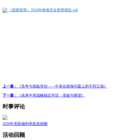
（国观智库）2024年南海安全形势报告.pdf
上一篇：
《竞争与风险管控——中美在南海问题上的不同立场》
下一篇：
《未来中美战略稳定对话：借鉴与展望》
时事评论
2026年美联储利率政策前瞻
活动回顾