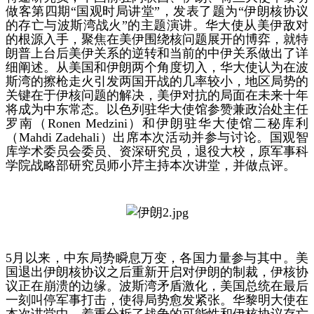
做客第四期“国观时局讲堂”，发表了题为“伊朗核协议
的存亡与波斯湾战火”的主题演讲。华大使从美伊敌对
的根源入手，聚焦在美伊围绕核问题展开的博弈，就特
朗普上台后美伊关系的逆转和当前的中伊关系做出了详
细阐述。从美国和伊朗两个角度切入，华大使认为在波
斯湾的擦枪走火引发两国开战的几率较小，地区局势的
关键在于伊核问题的解决，美伊对抗的局面在未来十年
将成为中东常态。以色列驻华大使馆参赞兼政治处主任
罗南（Ronen Medzini）和伊朗驻华大使馆二秘库利
（Mahdi Zadehali）出席本次活动并参与讨论。国观智
库学术委员会委员、资深研究员，退役大校，原军事科
学院战略部研究员师小芹主持本次讲堂，并做点评。
5月以来，中东局势瞬息万变，各国力量参与其中。美
国退出伊朗核协议之后重新开启对伊朗的制裁，伊核协
议正在崩溃的边缘。波斯湾矛盾激化，美国总统在最后
一刻叫停军事打击，使得局势愈发紧张。华黎明大使在
本次讲堂中，着重分析了战争的可能性和伊核协议存亡