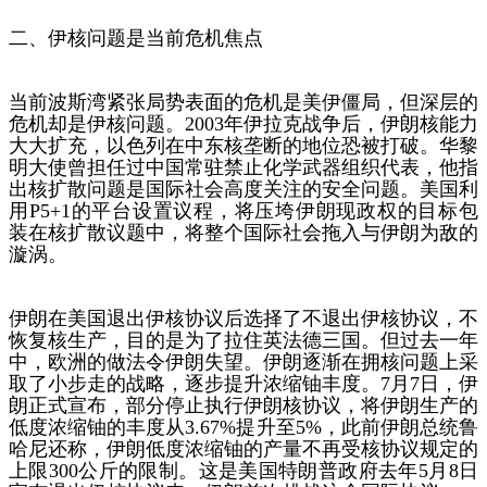
二、伊核问题是当前危机焦点
当前波斯湾紧张局势表面的危机是美伊僵局，但深层的
危机却是伊核问题。2003年伊拉克战争后，伊朗核能力
大大扩充，以色列在中东核垄断的地位恐被打破。华黎
明大使曾担任过中国常驻禁止化学武器组织代表，他指
出核扩散问题是国际社会高度关注的安全问题。美国利
用P5+1的平台设置议程，将压垮伊朗现政权的目标包
装在核扩散议题中，将整个国际社会拖入与伊朗为敌的
漩涡。
伊朗在美国退出伊核协议后选择了不退出伊核协议，不
恢复核生产，目的是为了拉住英法德三国。但过去一年
中，欧洲的做法令伊朗失望。伊朗逐渐在拥核问题上采
取了小步走的战略，逐步提升浓缩铀丰度。7月7日，伊
朗正式宣布，部分停止执行伊朗核协议，将伊朗生产的
低度浓缩铀的丰度从3.67%提升至5%，此前伊朗总统鲁
哈尼还称，伊朗低度浓缩铀的产量不再受核协议规定的
上限300公斤的限制。这是美国特朗普政府去年5月8日